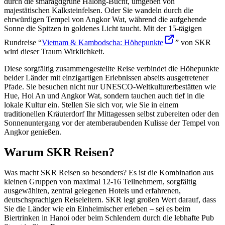
durch die smaragdgrüne Halong-Bucht, umgeben von
majestätischen Kalksteinfelsen. Oder Sie wandeln durch die
ehrwürdigen Tempel von Angkor Wat, während die aufgehende
Sonne die Spitzen in goldenes Licht taucht. Mit der 15-tägigen
Rundreise “
Vietnam & Kambodscha: Höhepunkte
” von SKR
wird dieser Traum Wirklichkeit.
Diese sorgfältig zusammengestellte Reise verbindet die Höhepunkte
beider Länder mit einzigartigen Erlebnissen abseits ausgetretener
Pfade. Sie besuchen nicht nur UNESCO-Weltkulturerbestätten wie
Hue, Hoi An und Angkor Wat, sondern tauchen auch tief in die
lokale Kultur ein. Stellen Sie sich vor, wie Sie in einem
traditionellen Kräuterdorf Ihr Mittagessen selbst zubereiten oder den
Sonnenuntergang vor der atemberaubenden Kulisse der Tempel von
Angkor genießen.
Warum SKR Reisen?
Was macht SKR Reisen so besonders? Es ist die Kombination aus
kleinen Gruppen von maximal 12-16 Teilnehmern, sorgfältig
ausgewählten, zentral gelegenen Hotels und erfahrenen,
deutschsprachigen Reiseleitern. SKR legt großen Wert darauf, dass
Sie die Länder wie ein Einheimischer erleben – sei es beim
Biertrinken in Hanoi oder beim Schlendern durch die lebhafte Pub