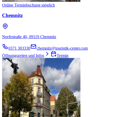
Online Terminbuchung möglich
Chemnitz
Neefestraße 40, 09119 Chemnitz
0371 303330
chemnitz@touristik-center.com
Öffnungszeiten und Infos
Termin