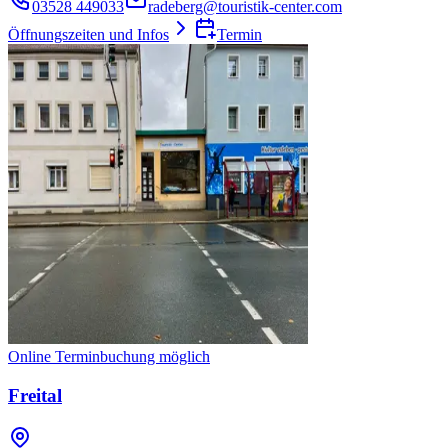
03528 449033
radeberg@touristik-center.com
Öffnungszeiten und Infos
Termin
Online Terminbuchung möglich
Freital