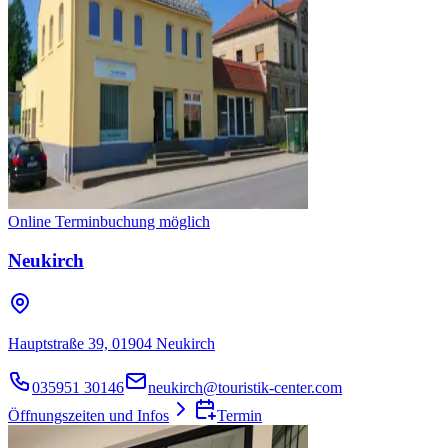
Online Terminbuchung möglich
Neukirch
Hauptstraße 39, 01904 Neukirch
035951 30146
neukirch@touristik-center.com
Öffnungszeiten und Infos
Termin